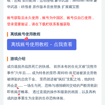
镜：恶棍 里昂配饰：运动墨镜 豪华武器：Sentinel Nine 豪
华武器：碎颅者 原作版本音效替换 扩展藏宝图
账号获取后永久使用，账号为中国区。账号仅自己使用，
登录需要验证，请在下载栏联系客服获取
离线账号使用教程
离线账号使用教程 – 点我查看
游戏介绍
成功逃脱并战胜死亡的快感。 前所未有的生化灾难“浣熊市
事件”六年后…… 成为特务的里昂·斯科特·肯尼迪被派去营救
被绑架的总统千金。 里昂踏进被“疯狂”支配之地，他的结
局会是…… 一场生与死、恐怖与感情瞬间交错的严酷营救剧
即将揭开帷幕。 透过直观的操作和最新的画面，以及再构
成的故事重生为全新的生存恐怖体验。