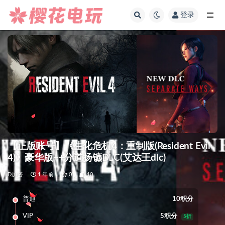
登录
全部
【正版账号】《生化危机4：重制版(Resident Evil
4)》豪华版++分道扬镳DLC(艾达王dlc)
D加密
1 年前
0
10
普通
10积分
VIP
5积分
5折