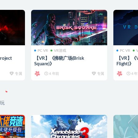
PC VR
VR游戏
PC VR
ject
【VR】《拂晓广场(Brisk
【VR】《V
Square)》
Flight)》
专属
4 年前
专属
4 
畅玩