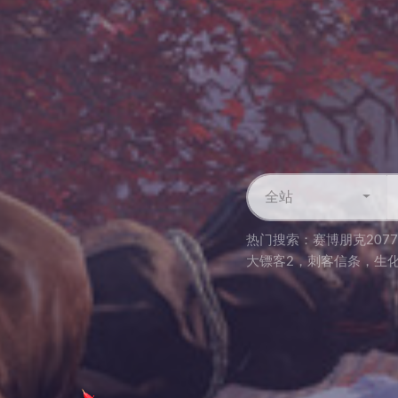
全站
热门搜索：
赛博朋克2077
大镖客2
，
刺客信条
，
生