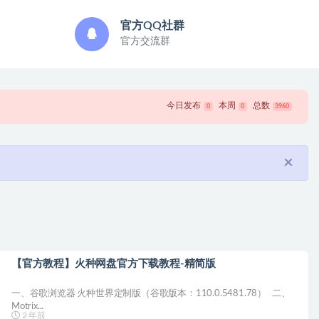
官方QQ社群
官方交流群
今日发布
本周
总数
0
0
3960
×
【官方教程】火种网盘官方下载教程-精简版
一、谷歌浏览器 火种世界定制版（谷歌版本：110.0.5481.78） 二、
Motrix...
2 年前