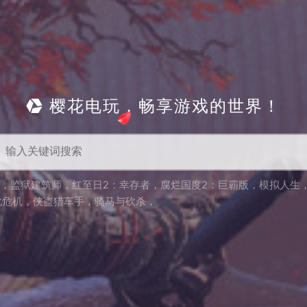
樱花电玩，畅享游戏的世界！
，
监狱建筑师
，
红至日2：幸存者
，
腐烂国度2：巨霸版
，
模拟人生
化危机
，
侠盗猎车手
，
骑马与砍杀
，