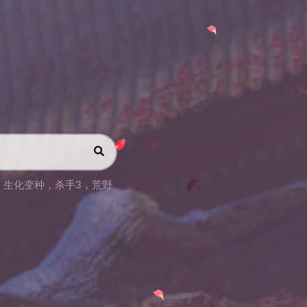
，
生化变种
，
杀手3
，
荒野