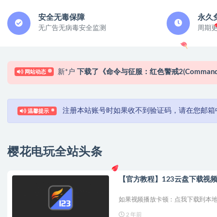
安全无毒保障
永久
无广告无病毒安全监测
周期
c*a
成功登录了本站
网站动态
3 小时前
新*户
成功加入了本站新用户
3 小时前
新*户
成功登录了本站
3 小时前
新*户
成功加入了本站新用户
15 小时前
注册本站账号时如果收不到验证码，请在您邮箱中
温馨提示
新*户
成功登录了本站
15 小时前
新*户
成功登录了本站
23 小时前
新*户
下载了《红色警戒2：心灵终结(MentalOme
樱花电玩全站头条
新*户
下载了《城市：天际线2(Cities: Skylines II)
新*户
成功登录了本站
1 天前
【官方教程】123云盘下载视频
新*户
下载了《命令与征服：红色警戒2(Command & Con
如果视频播放卡顿：点我下载到本地
2 年前