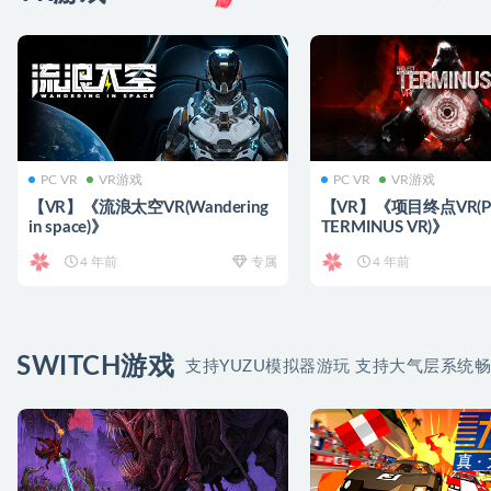
PC VR
VR游戏
PC VR
VR游戏
【VR】《流浪太空VR(Wandering
【VR】《项目终点VR(Pro
in space)》
TERMINUS VR)》
4 年前
专属
4 年前
SWITCH游戏
支持YUZU模拟器游玩 支持大气层系统