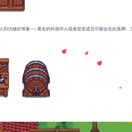
人到访做好准备——著名的吟游诗人或者皇室成员可能会在此落脚。