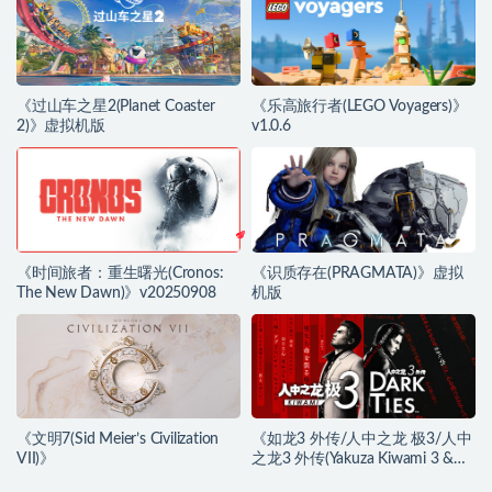
《过山车之星2(Planet Coaster
《乐高旅行者(LEGO Voyagers)》
2)》虚拟机版
v1.0.6
《时间旅者：重生曙光(Cronos:
《识质存在(PRAGMATA)》虚拟
The New Dawn)》v20250908
机版
《文明7(Sid Meier’s Civilization
《如龙3 外传/人中之龙 极3/人中
VII)》
之龙3 外传(Yakuza Kiwami 3 &
Dark Ties)》