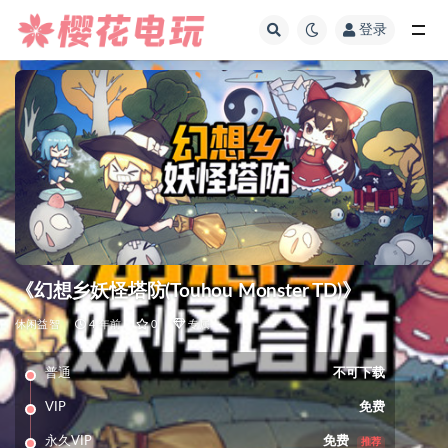
登录
全部
《幻想乡妖怪塔防(Touhou Monster TD)》
休闲益智
4 年前
0
专属
普通
不可下载
VIP
免费
永久VIP
免费
推荐